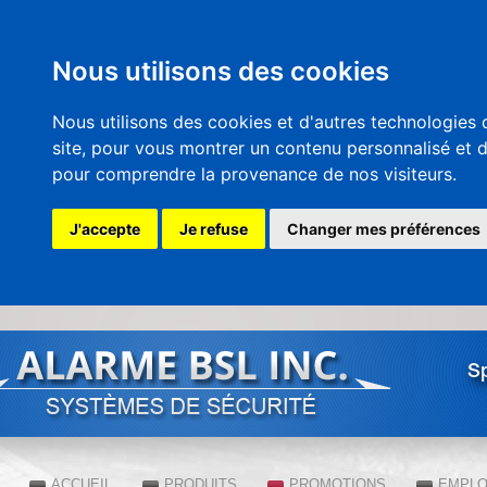
Nous utilisons des cookies
Nous utilisons des cookies et d'autres technologies 
site, pour vous montrer un contenu personnalisé et des
pour comprendre la provenance de nos visiteurs.
J'accepte
Je refuse
Changer mes préférences
All
co
pri
Sp
ACCUEIL
PRODUITS
PROMOTIONS
EMPLO